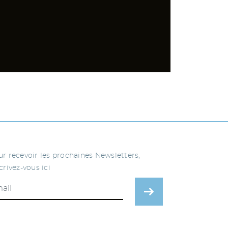
r recevoir les prochaines Newsletters,
crivez-vous ici
ENVOYER