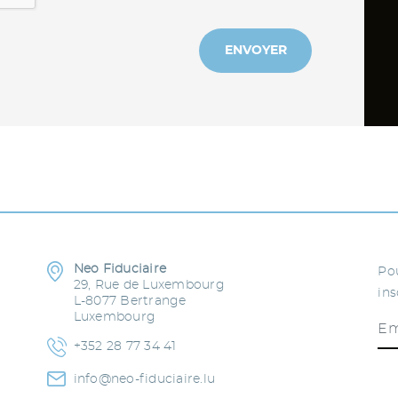
ENVOYER
Neo Fiduciaire
Pou
29, Rue de Luxembourg
ins
L-8077 Bertrange
Luxembourg
+352 28 77 34 41
info@neo-fiduciaire.lu