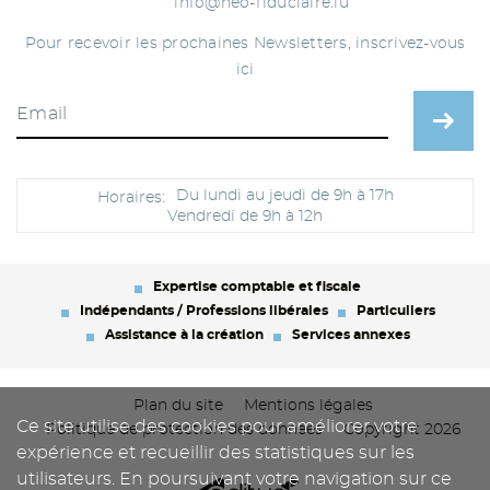
info@neo-fiduciaire.lu
Pour recevoir les prochaines Newsletters, inscrivez-vous
ici
Du lundi au jeudi de 9h à 17h
Horaires:
Vendredi de 9h à 12h
Expertise comptable et fiscale
Indépendants / Professions libérales
Particuliers
Assistance à la création
Services annexes
Plan du site
Mentions légales
Ce site utilise des cookies pour améliorer votre
Politique de protection des données
Copyright 2026
expérience et recueillir des statistiques sur les
utilisateurs. En poursuivant votre navigation sur ce